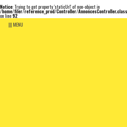
Notice
: Trying to get property 'staticUrl' of non-object in
/home/filer/reference_prod/Controller/AnnoncesController.clas
on line
92
||| MENU