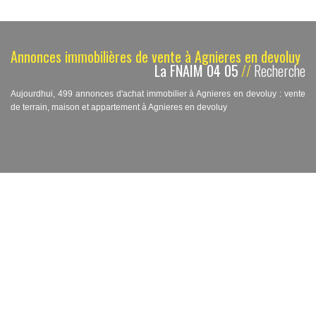
Annonces immobilières de vente à Agnieres en devoluy
La FNAIM 04 05
//
Recherche
Aujourdhui, 499 annonces d'achat immobilier à Agnieres en devoluy : vente
de terrain, maison et appartement à Agnieres en devoluy
ACCUEIL
AGNIERES EN DEVOLUY
VENTE
«
»
1