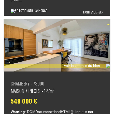
créer...
LICHTENBERGER
Voir les détails du bien
CHAMBERY - 73000
MAISON 7 PIÈCES - 127m²
549 000 €
Warning
: DOMDocument::loadHTML(): Input is not