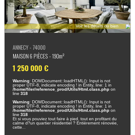
Voir les détails du bien
ANNECY - 74000
MAISON 6 PIÈCES - 190m²
1 250 000 €
Warning
: DOMDocument::loadHTML(): Input is not
proper UTF-8, indicate encoding ! in Entity, line: 1 in
/home/filer/reference_prod/Utils/Html.class.php
on
line
318
Warning
: DOMDocument::loadHTML(): Input is not
proper UTF-8, indicate encoding ! in Entity, line: 1 in
/home/filer/reference_prod/Utils/Html.class.php
on
line
318
Et si vous pouviez tout faire à pied, tout en profitant du
calme d?un quartier résidentiel ? Entièrement rénovée,
cette...