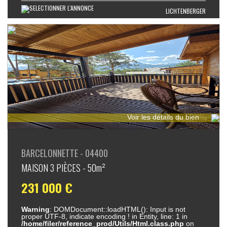
LICHTENBERGER
Voir les détails du bien
BARCELONNETTE - 04400
MAISON 3 PIÈCES - 50m²
231 000 €
Warning
: DOMDocument::loadHTML(): Input is not
proper UTF-8, indicate encoding ! in Entity, line: 1 in
/home/filer/reference_prod/Utils/Html.class.php
on