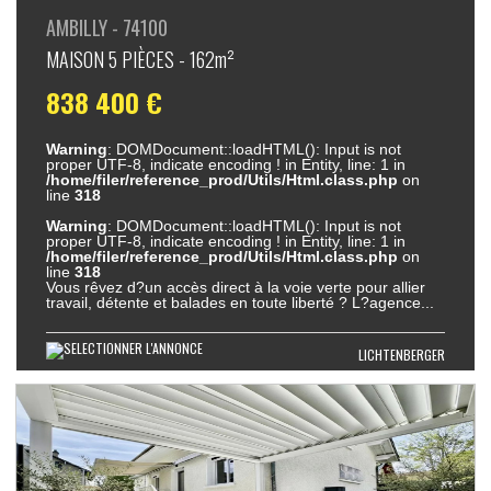
AMBILLY - 74100
MAISON 5 PIÈCES - 162m²
838 400 €
Warning
: DOMDocument::loadHTML(): Input is not
proper UTF-8, indicate encoding ! in Entity, line: 1 in
/home/filer/reference_prod/Utils/Html.class.php
on
line
318
Warning
: DOMDocument::loadHTML(): Input is not
proper UTF-8, indicate encoding ! in Entity, line: 1 in
/home/filer/reference_prod/Utils/Html.class.php
on
line
318
Vous rêvez d?un accès direct à la voie verte pour allier
travail, détente et balades en toute liberté ? L?agence...
LICHTENBERGER