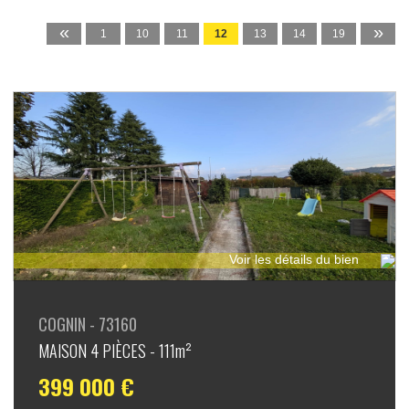
«
»
1
10
11
12
13
14
19
Voir les détails du bien
COGNIN - 73160
MAISON 4 PIÈCES - 111m²
399 000 €