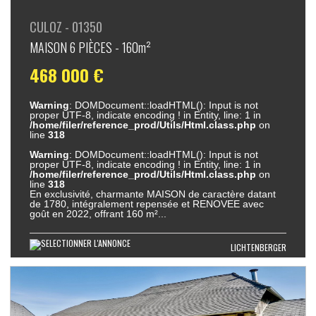
CULOZ - 01350
MAISON 6 PIÈCES - 160m²
468 000 €
Warning
: DOMDocument::loadHTML(): Input is not
proper UTF-8, indicate encoding ! in Entity, line: 1 in
/home/filer/reference_prod/Utils/Html.class.php
on
line
318
Warning
: DOMDocument::loadHTML(): Input is not
proper UTF-8, indicate encoding ! in Entity, line: 1 in
/home/filer/reference_prod/Utils/Html.class.php
on
line
318
En exclusivité, charmante MAISON de caractère datant
de 1780, intégralement repensée et RENOVEE avec
goût en 2022, offrant 160 m²...
LICHTENBERGER