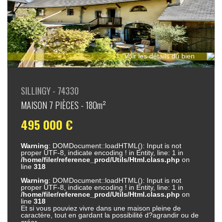
Voir les détails du bien
SILLINGY - 74330
MAISON 7 PIÈCES - 180m²
495 000 €
Warning
: DOMDocument::loadHTML(): Input is not
proper UTF-8, indicate encoding ! in Entity, line: 1 in
/home/filer/reference_prod/Utils/Html.class.php
on
line
318
Warning
: DOMDocument::loadHTML(): Input is not
proper UTF-8, indicate encoding ! in Entity, line: 1 in
/home/filer/reference_prod/Utils/Html.class.php
on
line
318
Et si vous pouviez vivre dans une maison pleine de
caractère, tout en gardant la possibilité d?agrandir ou de