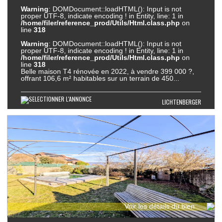
Warning
: DOMDocument::loadHTML(): Input is not
proper UTF-8, indicate encoding ! in Entity, line: 1 in
/home/filer/reference_prod/Utils/Html.class.php
on
line
318
Warning
: DOMDocument::loadHTML(): Input is not
proper UTF-8, indicate encoding ! in Entity, line: 1 in
/home/filer/reference_prod/Utils/Html.class.php
on
line
318
Belle maison T4 rénovée en 2022, à vendre 399 000 ?,
offrant 106,6 m² habitables sur un terrain de 450...
LICHTENBERGER
Voir les détails du bien