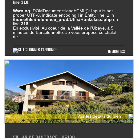
line
318
Warning
: DOMDocument::loadHTML(): Input is not
proper UTF-8, indicate encoding ! in Entity, line: 1 in
/home/filer/reference_prod/Utils/Html.class.php
on
line
318
En exclusivité. Au coeur de la Vallée de l'Ubaye, à 5
minutes de Barcelonnette. Je vous propose ce chalet
de...
IMMOGLISS
Voir les détails du bien
VILLAR ST PANCRACE - 05100