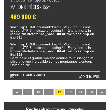
MAISON 8 PIÈCES - 155m²
469 000 €
Warning
: DOMDocument::loadHTML(): Input is not
proper UTF-8, indicate encoding ! in Entity, line: 1 in
/home/filer/reference_prod/Utils/Html.class.php
on
line
318
Warning
: DOMDocument::loadHTML(): Input is not
proper UTF-8, indicate encoding ! in Entity, line: 1 in
/home/filer/reference_prod/Utils/Html.class.php
on
line
318
Cette belle et grande maison domine tout Briançon et
offre une vue incroyable sur les montagnes alentour.
Dotée de six...
AGENCE DU PARC
«
»
1
10
11
12
13
14
19
Recherchez
votre bien immobilier