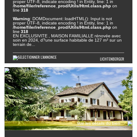
proper UTF-8, indicate encoding ! in Entity, line: 1 in
/home/filer/reference_prod/Utils/Html.class.php
on
line
318
Warning
: DOMDocument::loadHTML(): Input is not
proper UTF-8, indicate encoding ! in Entity, line: 1 in
/home/filer/reference_prod/Utils/Html.class.php
on
line
318
EN EXCLUSIVITE , MAISON FAMILIALLE rénovée avec
soin en 2024, d?une surface habitable de 127 m² sur un
terrain de...
LICHTENBERGER
Voir les détails du bien