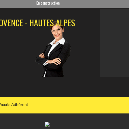
En construction
OVENCE - HAUTES ALPES
Accès Adhérent