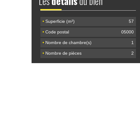
Les
détails
du bien
•
Superficie (m²)
57
•
Code postal
05000
•
Nombre de chambre(s)
1
•
Nombre de pièces
2