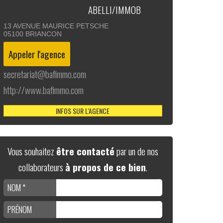
ABELLI/IMMOB
13 AVENUE MAURICE PETSCHE
05100
BRIANCON
secretariat@bafimmo.com
http://www.bafimmo.com
INFOS SUR L'AGENCE
Vous souhaitez
être contacté
par un de nos
collaborateurs
à propos de ce bien
.
NOM *
PRÉNOM