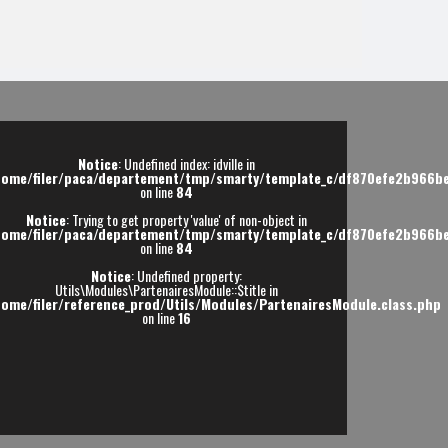
Vente Appartement Gap
Vente Appartement Gap
Vente Appartement Gap
Vente Appartement Gap
183 000 € -
309 640 € -
237 759 € -
322 500 € -
Notice
: Undefined index: idville in
home/filer/paca/departement/tmp/smarty/template_c/df870efe2b966be
on line
84
Notice
: Trying to get property 'value' of non-object in
home/filer/paca/departement/tmp/smarty/template_c/df870efe2b966be
on line
84
Notice
: Undefined property:
Utils\Modules\PartenairesModule::$title in
home/filer/reference_prod/Utils/Modules/PartenairesModule.class.php
on line
16