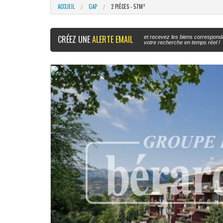
ACCUEIL
GAP
2 PIÈCES - 57M²
CRÉEZ UNE
ALERTE EMAIL
et recevez les biens correspond
votre recherche en temps réel !