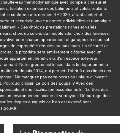
a chauffe-eau thermodynamique avec pompe à chaleur et
unes. Isolation extérieure des bâtiments et volets roulants
rable conforme aux normes RE 2020, alliant confort et
urée et sécurisée, avec alarmes individuelles et domotique
iment. - Des choix de prestations riches et variés
érieurs, choix du coloris du meuble sde, choix des faïences,
privative pour chaque appartement et garages en sous-sol.
arges de copropriété réduites au maximum. La sécurité et
projet : la propriété sera entièrement clôturée avec un
 chaque appartement bénéficiera d'un espace extérieur
environnant. Notre groupe est le seul dans le département à
aîtrisée depuis 2014, qui permet d'offrir à nos clients des
optimal. Ne manquez pas cette occasion unique d'investir
. Pourquoi choisir 'Le Bois des Loups' ? Avec des
onsable et une localisation exceptionnelle, 'Le Bois des
 dans un environnement calme et verdoyant. Démarrage des
sur les risques auxquels ce bien est exposé sont
s.gouv.fr