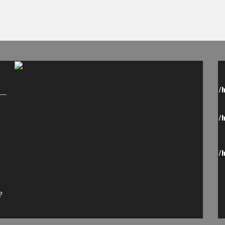
/
/
/
?