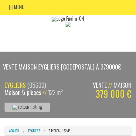
||| MENU
VENTE MAISON EYGLIERS [CODEPOSTAL] À 379000€
EYGLIERS
(05600)
VENTE
//
MAISON
379 000 €
Maison 5 pièces
//
122 m²
retour listing
ACCUEIL
EYGLIERS
5 PIÈCES - 122M²