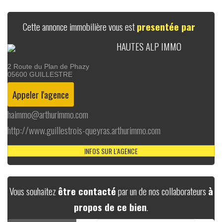
Cette annonce immobilière vous est
presentée par
HAUTES ALP IMMO
2 Route du Plan de Phazy
05600
GUILLESTRE
haimmo@arthurimmo.com
http://www.guillestrois-queyras.arthurimmo.com
INFOS SUR L'AGENCE
Vous souhaitez
être contacté
par un de nos collaborateurs
à
propos de ce bien
.