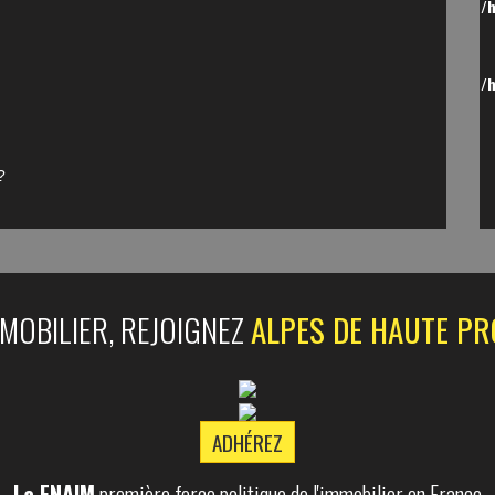
/
/
?
MMOBILIER, REJOIGNEZ
ALPES DE HAUTE PR
ADHÉREZ
La FNAIM
première force politique de l'immobilier en France