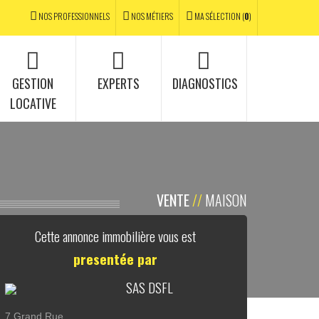
NOS PROFESSIONNELS
NOS MÉTIERS
MA SÉLECTION (
0
)
GESTION
EXPERTS
DIAGNOSTICS
LOCATIVE
VENTE
//
MAISON
Cette annonce immobilière vous est
presentée par
SAS DSFL
7 Grand Rue