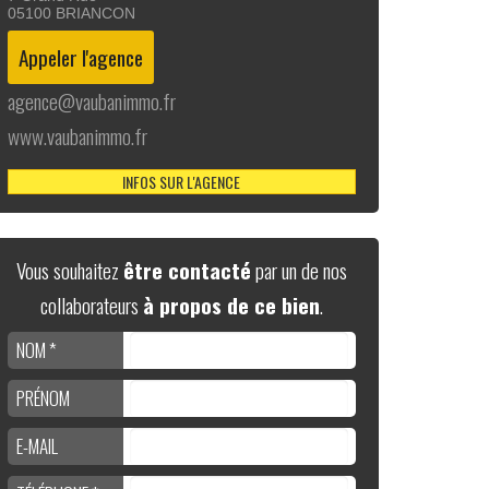
05100
BRIANCON
agence@vaubanimmo.fr
www.vaubanimmo.fr
INFOS SUR L'AGENCE
Vous souhaitez
être contacté
par un de nos
collaborateurs
à propos de ce bien
.
NOM *
PRÉNOM
E-MAIL