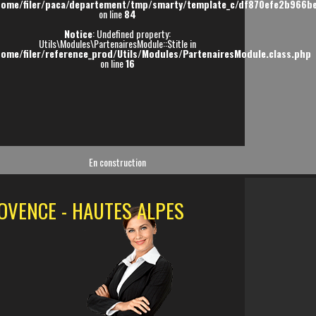
home/filer/paca/departement/tmp/smarty/template_c/df870efe2b966be
on line
84
Notice
: Undefined property:
Utils\Modules\PartenairesModule::$title in
home/filer/reference_prod/Utils/Modules/PartenairesModule.class.php
on line
16
En construction
OVENCE - HAUTES ALPES