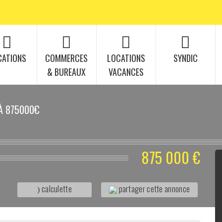
CATIONS
COMMERCES
LOCATIONS
SYNDIC
& BUREAUX
VACANCES
 À 875000€
875 000 €
calculette
partager cette annonce