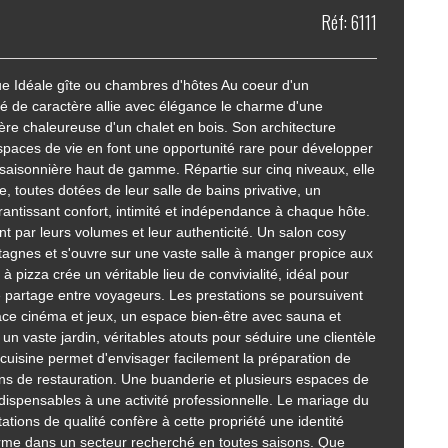
Réf: 6111
ique Idéale gîte ou chambres d'hôtes Au coeur d'un
té de caractère allie avec élégance le charme d'une
re chaleureuse d'un chalet en bois. Son architecture
spaces de vie en font une opportunité rare pour développer
 saisonnière haut de gamme. Répartie sur cinq niveaux, elle
, toutes dotées de leur salle de bains privative, un
arantissant confort, intimité et indépendance à chaque hôte.
 par leurs volumes et leur authenticité. Un salon cosy
tagnes et s'ouvre sur une vaste salle à manger propice aux
 pizza crée un véritable lieu de convivialité, idéal pour
partage entre voyageurs. Les prestations se poursuivent
e cinéma et jeux, un espace bien-être avec sauna et
 un vaste jardin, véritables atouts pour séduire une clientèle
cuisine permet d'envisager facilement la préparation de
ons de restauration. Une buanderie et plusieurs espaces de
ispensables à une activité professionnelle. Le mariage du
ations de qualité confère à cette propriété une identité
rme dans un secteur recherché en toutes saisons. Que