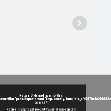
Notice
Notice
Warning
05100 PUY ST PIERRE
05100 BRIANCON
05100 BRIANCON
05100 VILLAR ST
PANCRACE
Vente Maison Puy st pierr
Vente Maison Briancon
Vente Maison Briancon
Vente Maison Villar st
875 000 € -
580 000 € -
620 000 € -
pancrace
670 000 € -
Notice
: Undefined index: idville in
home/filer/paca/departement/tmp/smarty/template_c/df870efe2b966be
on line
84
Notice
: Trying to get property 'value' of non-object in