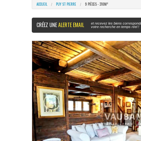
ACCUEIL
PUY ST PIERRE
9 PIÈCES - 310M²
CRÉEZ UNE
ALERTE EMAIL
et recevez les biens correspond
votre recherche en temps réel !