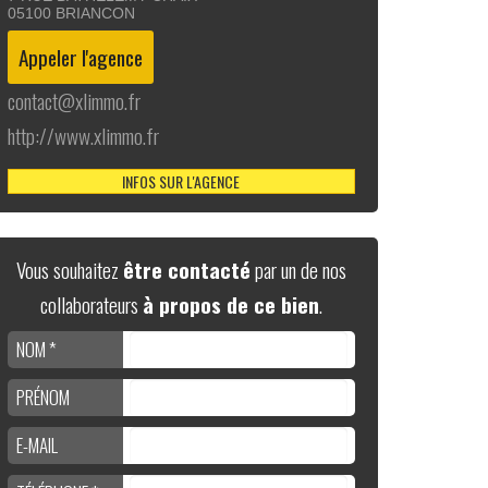
05100
BRIANCON
contact@xlimmo.fr
http://www.xlimmo.fr
INFOS SUR L'AGENCE
Vous souhaitez
être contacté
par un de nos
collaborateurs
à propos de ce bien
.
NOM *
PRÉNOM
E-MAIL