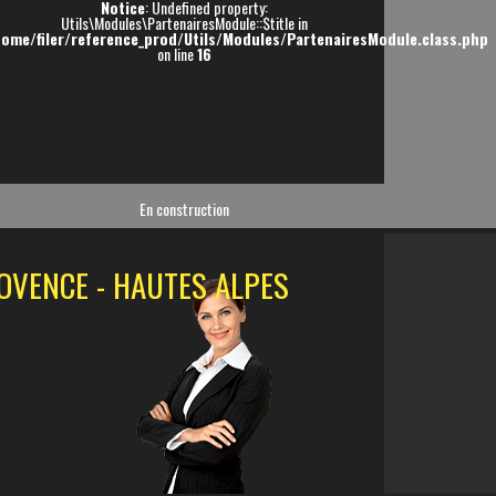
Notice
: Undefined property:
Utils\Modules\PartenairesModule::$title in
home/filer/reference_prod/Utils/Modules/PartenairesModule.class.php
on line
16
En construction
OVENCE - HAUTES ALPES