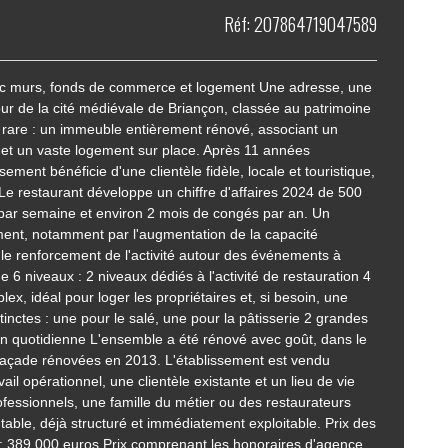
Réf: 207864719047589
c murs, fonds de commerce et logement Une adresse, une
 cour de la cité médiévale de Briançon, classée au patrimoine
rare : un immeuble entièrement rénové, associant un
et un vaste logement sur place. Après 11 années
ssement bénéficie d'une clientèle fidèle, locale et touristique,
 Le restaurant développe un chiffre d'affaires 2024 de 500
par semaine et environ 2 mois de congés par an. Un
ment, notamment par l'augmentation de la capacité
u le renforcement de l'activité autour des événements à
6 niveaux : 2 niveaux dédiés à l'activité de restauration 4
, idéal pour loger les propriétaires et, si besoin, une
tinctes : une pour le salé, une pour la pâtisserie 2 grandes
ion quotidienne L'ensemble a été rénové avec goût, dans le
t façade rénovées en 2013. L'établissement est vendu
il opérationnel, une clientèle existante et un lieu de vie
ofessionnels, une famille du métier ou des restaurateurs
ntable, déjà structuré et immédiatement exploitable. Prix des
: 389 000 euros Prix comprenant les honoraires d'agence.