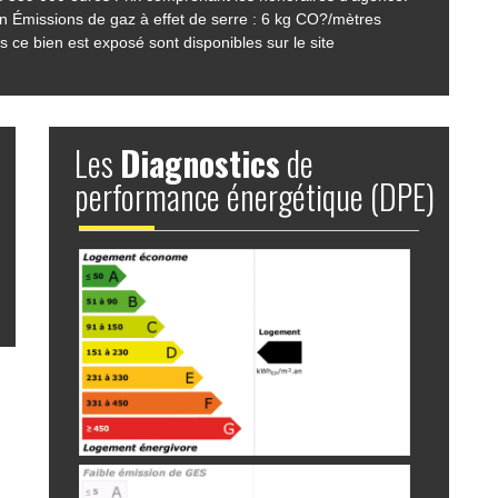
n Émissions de gaz à effet de serre : 6 kg CO?/mètres
 ce bien est exposé sont disponibles sur le site
Les
Diagnostics
de
performance énergétique (DPE)