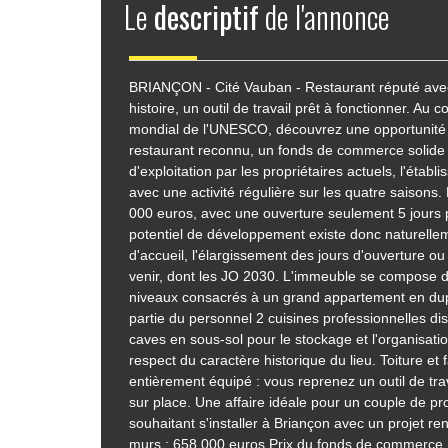
Le
descriptif
de l'annonce
BRIANÇON - Cité Vauban - Restaurant réputé ave
histoire, un outil de travail prêt à fonctionner. Au
mondial de l'UNESCO, découvrez une opportunité 
restaurant reconnu, un fonds de commerce solide 
d'exploitation par les propriétaires actuels, l'établi
avec une activité régulière sur les quatre saisons.
000 euros, avec une ouverture seulement 5 jours 
potentiel de développement existe donc naturelle
d'accueil, l'élargissement des jours d'ouverture o
venir, dont les JO 2030. L'immeuble se compose de 
niveaux consacrés à un grand appartement en duplex
partie du personnel 2 cuisines professionnelles dis
caves en sous-sol pour le stockage et l'organisat
respect du caractère historique du lieu. Toiture e
entièrement équipé : vous reprenez un outil de trava
sur place. Une affaire idéale pour un couple de pr
souhaitant s'installer à Briançon avec un projet re
murs : 658 000 euros Prix du fonds de commerce 