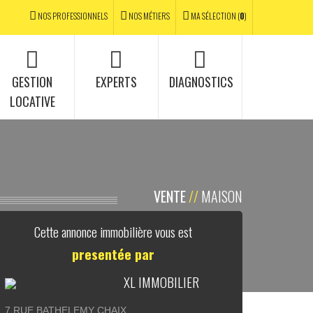
NOS PROFESSIONNELS
NOS MÉTIERS
MA SÉLECTION (
0
)
GESTION
EXPERTS
DIAGNOSTICS
LOCATIVE
VENTE
//
MAISON
Cette annonce immobilière vous est
presentée par
XL IMMOBILIER
7 RUE BATHELEMY CHAIX