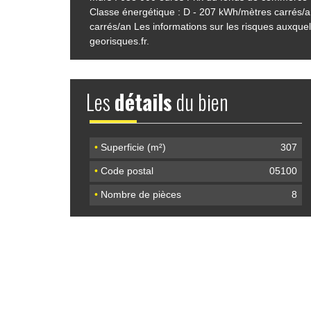
Classe énergétique : D - 207 kWh/mètres carrés/a
carrés/an Les informations sur les risques auxquels
georisques.fr.
Les
détails
du bien
•
Superficie (m²)
307
•
Code postal
05100
•
Nombre de pièces
8