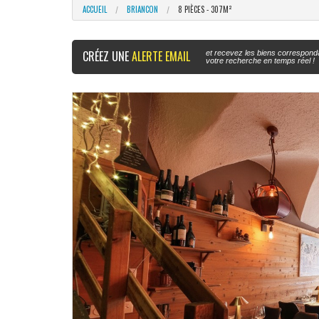
ACCUEIL
BRIANCON
8 PIÈCES - 307M²
CRÉEZ UNE
ALERTE EMAIL
et recevez les biens correspond
votre recherche en temps réel !