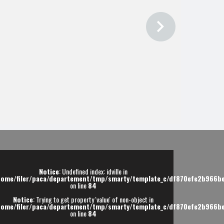
05100 BRIANCON
05100 BRIANCON
05100 BRIANCON
05100 VILLAR ST
PANCRACE
Vente Maison Briancon
Vente Maison Briancon
Vente Maison Briancon
Vente Maison Villar st
499 000 € -
326 000 € -
279 000 € -
pancrace
670 000 € -
Notice
: Undefined index: idville in
home/filer/paca/departement/tmp/smarty/template_c/df870efe2b966be
on line
84
Notice
: Trying to get property 'value' of non-object in
home/filer/paca/departement/tmp/smarty/template_c/df870efe2b966be
on line
84