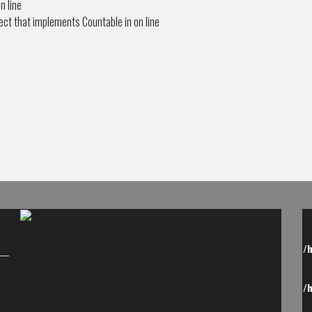
n line
ject that implements Countable in
on line
/
/