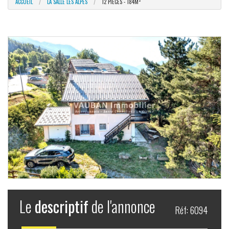
ACCUEIL
LA SALLE LES ALPES
12 PIÈCES - 184M²
Le
descriptif
de l'annonce
Réf: 6094