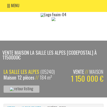
||| MENU
VENTE MAISON LA SALLE LES ALPES [CODEPOSTAL] À
1150000€
LA SALLE LES ALPES
(05240)
VENTE
//
MAISON
1 150 000 €
Maison 12 pièces
//
184 m²
retour listing