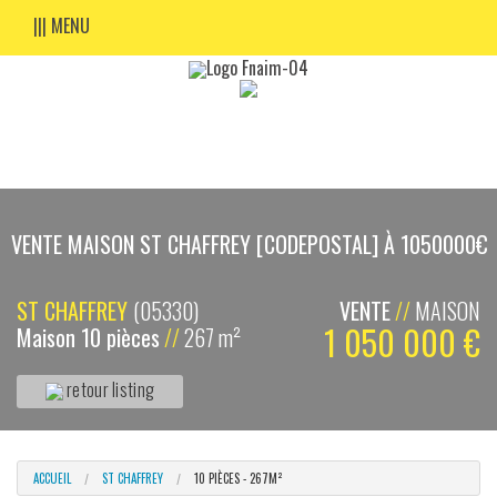
||| MENU
VENTE MAISON ST CHAFFREY [CODEPOSTAL] À 1050000€
ST CHAFFREY
(05330)
VENTE
//
MAISON
1 050 000 €
Maison 10 pièces
//
267 m²
retour listing
ACCUEIL
ST CHAFFREY
10 PIÈCES - 267M²